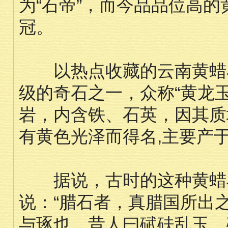
为“石帝”，而今品品位高的
冠。
以热点收藏的云南黄蜡石
级的奇石之一，众称“黄龙
岩，内含铁、石英，因其质
有黄色光泽而得名,主要产
据说，古时的这种黄蜡石
说：“腊石者，真腊国所出
与琢也。昔人曰碔砆乱玉，