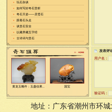
玩石杂谈
如何写好奇石赏析
奇石天姿——灵璧石
跟着石头走
谈赏石安全
以藏养藏五字经
古诗词与赏石
发表评
用户名：
黄龙玉雕件：玉盏佳果...
国宝
验证码：
地址：广东省潮州市环城