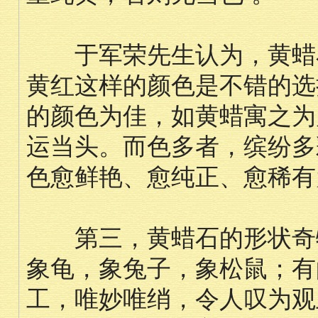
于军荣先生认为，黄蜡石
黄红这样的颜色是不错的选
的颜色为佳，如黄蜡寓之为
运当头。而色多者，缤纷多
色愈鲜艳、愈纯正、愈稀有
第三，黄蜡石的形状奇特
象龟，象兔子，象松鼠；有
工，唯妙唯绡，令人叹为观