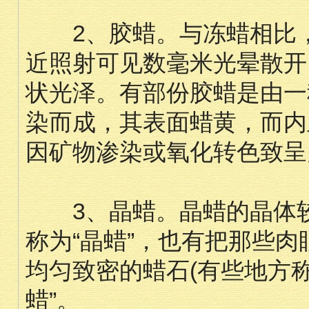
2、胶蜡。与冻蜡相比，
近照射可见数毫米光晕散开
状光泽。有部份胶蜡是由一
染而成，其表面蜡黄，而内
因矿物渗染或氧化转色致呈
3、晶蜡。晶蜡的晶体较
称为“晶蜡”，也有把那些
均匀致密的蜡石(有些地方称之
蜡”。