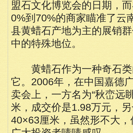
盟石文化博览会的日期，而
0%到70%的商家瞄准了
县黄蜡石产地为主的展销群
中的特殊地位。
黄蜡石作为一种奇石类的
它。2006年，在中国嘉
卖会上，一方名为“秋峦远眺”
米，成交价是1.98万元，另
40×63厘米，虽然形不大，
广大投资者啧啧感叹。